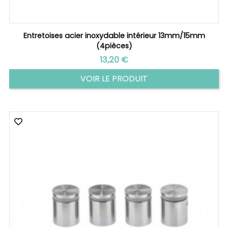
Entretoises acier inoxydable intérieur 13mm/15mm
(4pièces)
Prix
13,20 €
VOIR LE PRODUIT