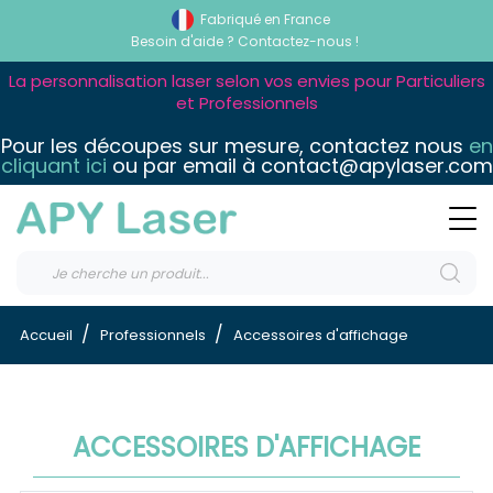
Fabriqué en France
Besoin d'aide ?
Contactez-nous !
La personnalisation laser selon vos envies pour Particuliers
et Professionnels
Pour les découpes sur mesure, contactez nous
en
cliquant ici
ou par email à contact@apylaser.com
Accueil
Professionnels
Accessoires d'affichage
ACCESSOIRES D'AFFICHAGE