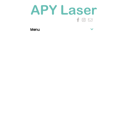
Menu

0
Expérience
Information
Newsletter
Mentions légales
-
Confidentialité et données personnelles
/
© 2026 SASU APY LASER