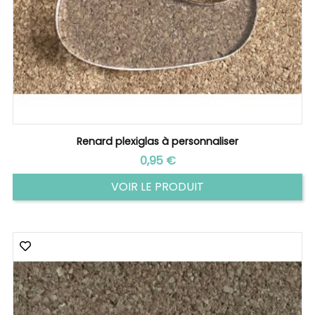
Renard plexiglas à personnaliser
Prix
0,95 €
VOIR LE PRODUIT