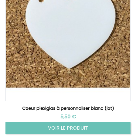
Coeur plexiglas à personnaliser blanc (lot)
Prix
5,50 €
VOIR LE PRODUIT