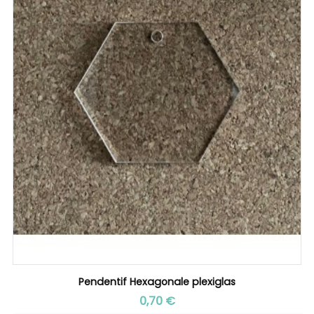
Pendentif Hexagonale plexiglas
Prix
0,70 €