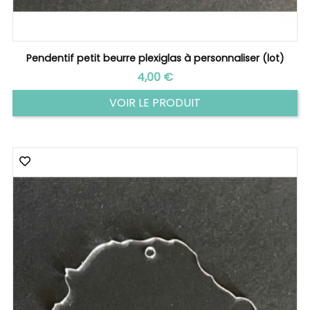
Pendentif petit beurre plexiglas à personnaliser (lot)
Prix
4,00 €
VOIR LE PRODUIT