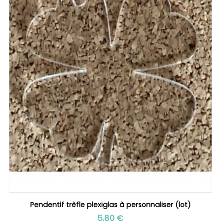
Pendentif trèfle plexiglas à personnaliser (lot)
Prix
5,80 €