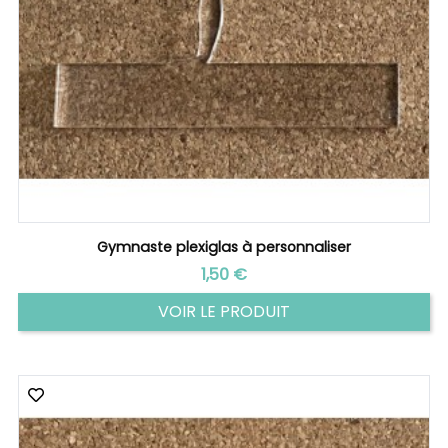
Gymnaste plexiglas à personnaliser
Prix
1,50 €
VOIR LE PRODUIT