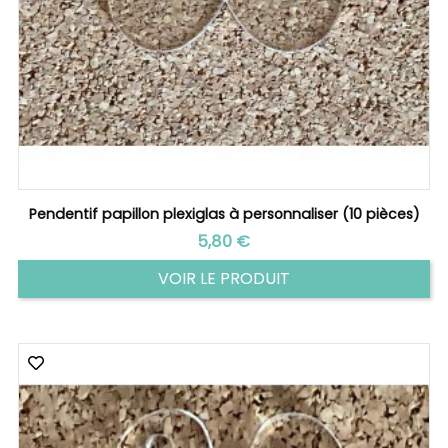
Pendentif papillon plexiglas à personnaliser (10 pièces)
Prix
5,80 €
VOIR LE PRODUIT