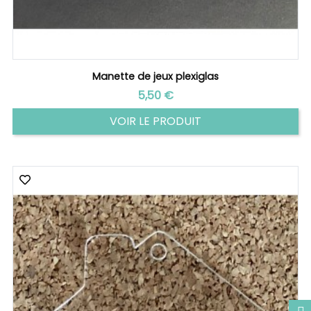
Manette de jeux plexiglas
Prix
5,50 €
VOIR LE PRODUIT