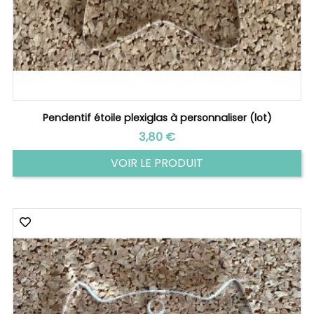
Pendentif étoile plexiglas à personnaliser (lot)
Prix
3,80 €
VOIR LE PRODUIT