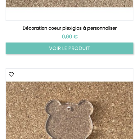
Décoration coeur plexiglas à personnaliser
Prix
0,60 €
VOIR LE PRODUIT