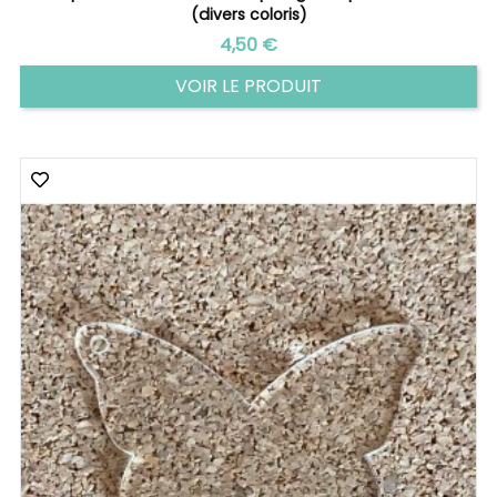
(divers coloris)
Prix
4,50 €
VOIR LE PRODUIT