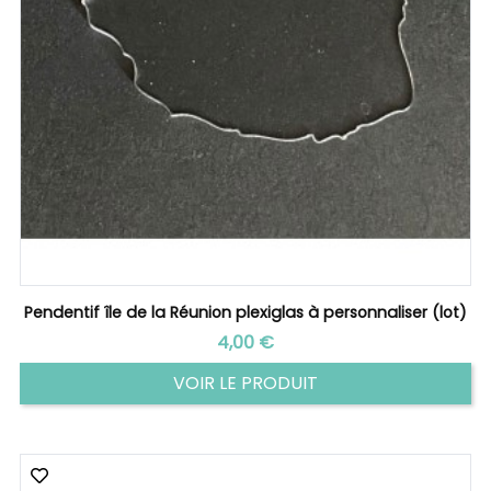
Pendentif île de la Réunion plexiglas à personnaliser (lot)
Prix
4,00 €
VOIR LE PRODUIT