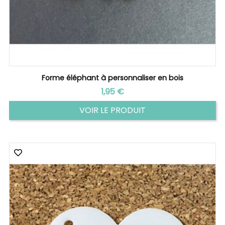
Forme éléphant à personnaliser en bois
Prix
1,95 €
VOIR LE PRODUIT