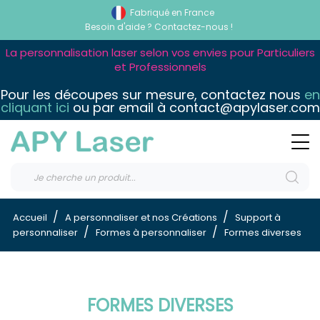
Fabriqué en France
Besoin d'aide ?
Contactez-nous !
La personnalisation laser selon vos envies pour Particuliers
et Professionnels
Pour les découpes sur mesure, contactez nous
en
cliquant ici
ou par email à contact@apylaser.com
Accueil
A personnaliser et nos Créations
Support à
personnaliser
Formes à personnaliser
Formes diverses
FORMES DIVERSES