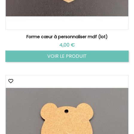
Forme cœur à personnaliser mdf (lot)
Prix
4,00 €
VOIR LE PRODUIT