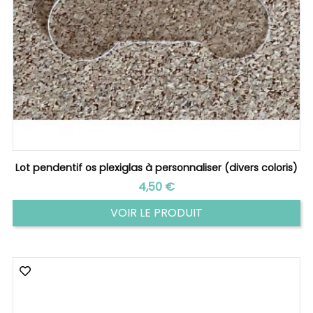
Lot pendentif os plexiglas à personnaliser (divers coloris)
Prix
4,50 €
VOIR LE PRODUIT