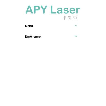
Menu
Expérience
Information

0
Newsletter
Mentions légales
-
Confidentialité et données personnelles
/
© 2026 SASU APY LASER
Création de site internet