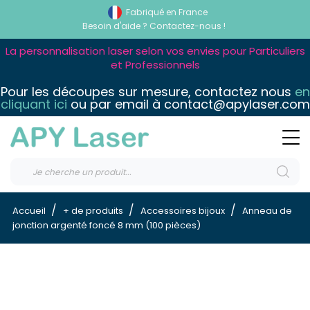
Fabriqué en France
Besoin d'aide ?
Contactez-nous !
La personnalisation laser selon vos envies pour Particuliers
et Professionnels
Pour les découpes sur mesure, contactez nous
en
cliquant ici
ou par email à contact@apylaser.com
Accueil
+ de produits
Accessoires bijoux
Anneau de
jonction argenté foncé 8 mm (100 pièces)