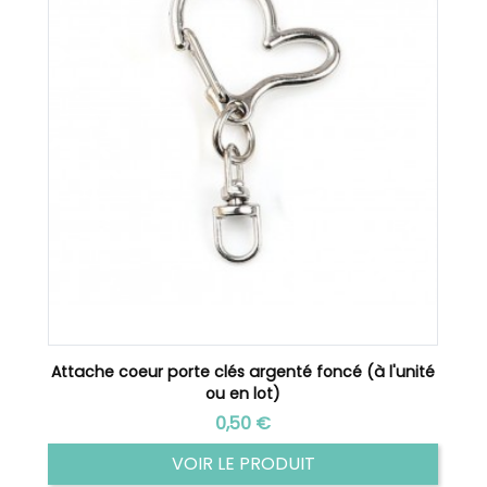
00
Attache coeur porte clés argenté foncé (à l'unité
A
ou en lot)
Prix
0,50 €
VOIR LE PRODUIT