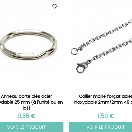
Anneau porte clés acier
Collier maille forçat acie
ydable 25 mm (à l'unité ou en
inoxydable 2mm/2mm 49
lot)
Prix
Prix
0,55 €
1,50 €
VOIR LE PRODUIT
VOIR LE PRODUIT