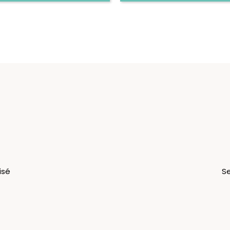
isé
Se
u
Expérience
Information
Contact
sonnaliser
CGV
Nous connaître
réations
Partenaires