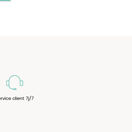
rvice client 7j/7
Newsletter
Inscrivez-vous à notre Newsletter pour rester
informé(e) des dernières promo et nouveautés.