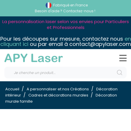
Fabriqué en France
Besoin d'aide ?
Contactez-nous !
La personnalisation laser selon vos envies pour Particuliers
et Professionnels
Pour les découpes sur mesure, contactez nous
en
cliquant ici
ou par email à contact@apylaser.com
Accueil
A personnaliser et nos Créations
Décoration
intérieur
Cadres et décorations murales
Décoration
murale famille