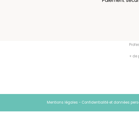
Paiement sécur
Men
À per
Nos c
Profe
+ de 
Mentions légales
-
Confidentialité et données per