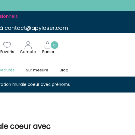
ssionnels
 à contact@apylaser.com
0
Favoris
Compte
Panier
veautés
Sur mesure
Blog
ation murale coeur avec prénoms
le coeur avec