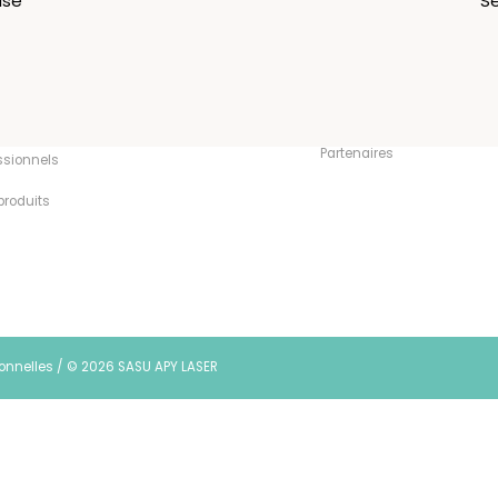
isé
Se
u
Expérience
Information
Contact
sonnaliser
CGV
Nous connaître
réations
Partenaires
ssionnels
produits
sonnelles
/
© 2026 SASU APY LASER