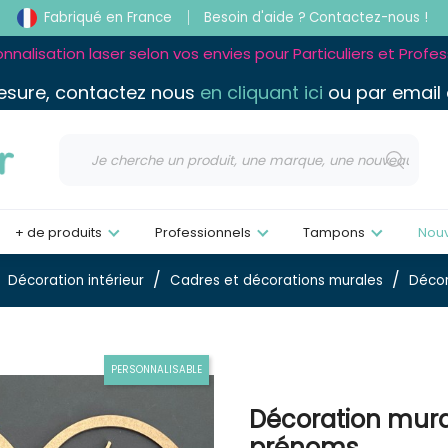
Fabriqué en France
Besoin d'aide ?
Contactez-nous !
nnalisation laser selon vos envies pour Particuliers et Profe
esure, contactez nous
en cliquant ici
ou par email
+ de produits
Professionnels
Tampons
Nou
Décoration intérieur
Cadres et décorations murales
Décor
PERSONNALISABLE
Décoration mura
prénoms