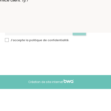
rvice client 7j/7
Newsletter
Inscrivez-vous à notre Newsletter pour rester
informé(e) des dernières promo et nouveautés.
J'accepte la politique de confidentialité.
Création de site internet