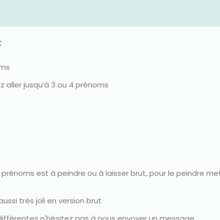
t
oms
aller jusqu’à 3 ou 4 prénoms
rénoms est à peindre ou à laisser brut, pour le peindre me
ssi très joli en version brut
e différentes n'hésitez pas à nous envoyer un message