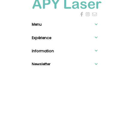
Menu
Expérience
Information
Newsletter

0
Mentions légales
-
Confidentialité et données personnelles
/
© 2026 SASU APY LASER