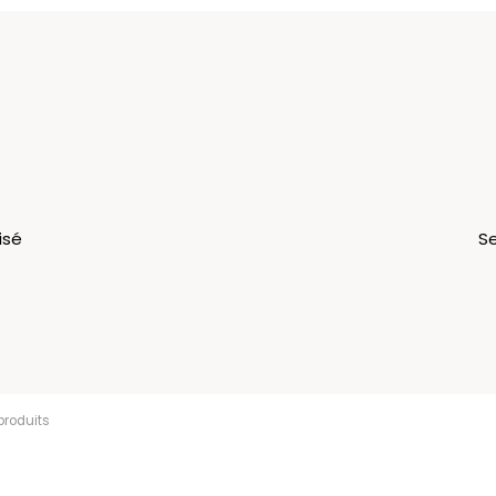
isé
Se
u
Expérience
Information
Contact
sonnaliser
CGV
Nous connaître
réations
Partenaires
ssionnels
produits