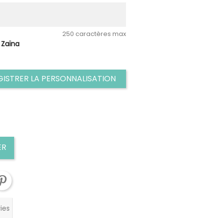
250 caractères max
:
Zaïna
GISTRER LA PERSONNALISATION
ER
ies