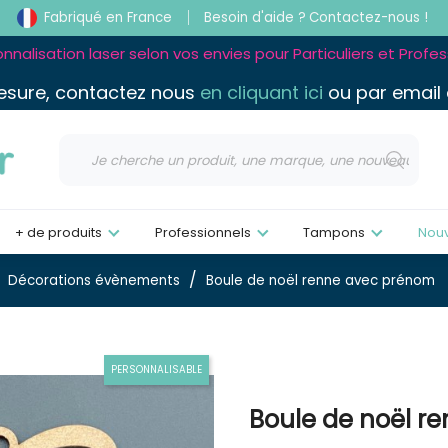
Fabriqué en France
Besoin d'aide ?
Contactez-nous !
nnalisation laser selon vos envies pour Particuliers et Profe
esure, contactez nous
en cliquant ici
ou par email
+ de produits
Professionnels
Tampons
Nou
Décorations évènements
Boule de noël renne avec prénom
PERSONNALISABLE
Boule de noël r