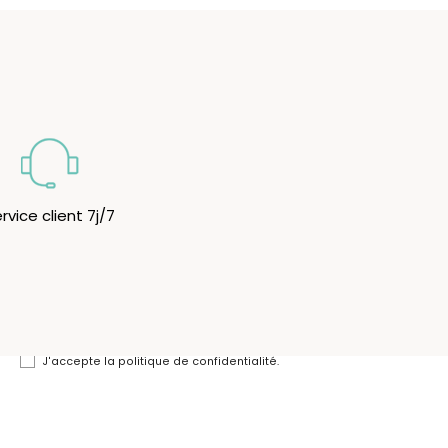
rvice client 7j/7
Newsletter
Inscrivez-vous à notre Newsletter pour rester
informé(e) des dernières promo et nouveautés.
J'accepte la politique de confidentialité.