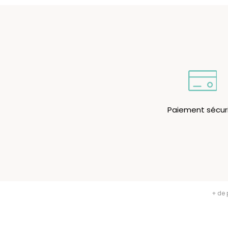
Paiement sécur
Men
À per
Nos c
Profe
+ de 