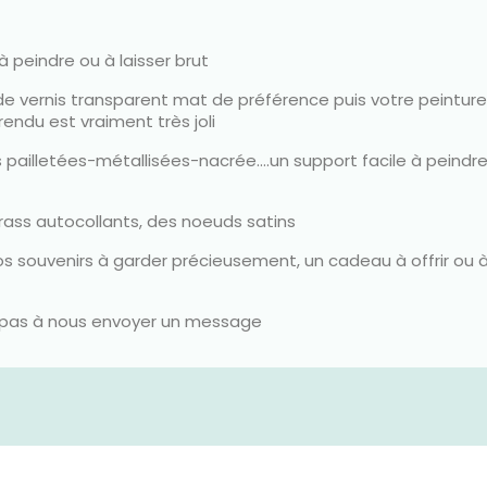
 peindre ou à laisser brut
de vernis transparent mat de préférence puis votre peinture
rendu est vraiment très joli
s pailletées-métallisées-nacrée....un support facile à pein
ass autocollants, des noeuds satins
s souvenirs à garder précieusement, un cadeau à offrir ou à 
ez pas à nous envoyer un message