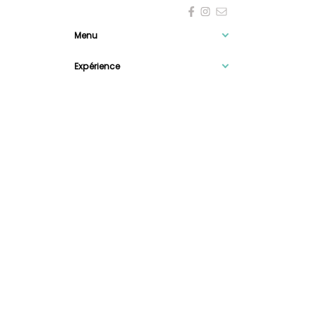
Menu
Expérience
Information

0
Newsletter
Mentions légales
-
Confidentialité et données personnelles
/
© 2026 SASU APY LASER
Création de site internet