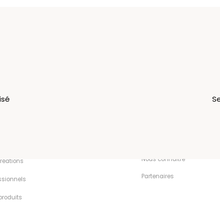
isé
Se
u
Expérience
Information
Contact
sonnaliser
CGV
Nous connaître
réations
Partenaires
ssionnels
produits