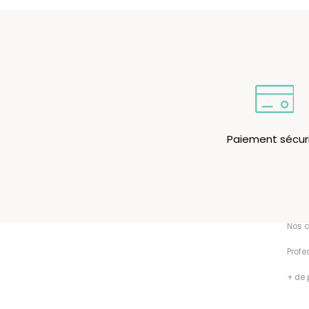
Paiement sécur
Men
À per
Nos c
Profe
+ de 