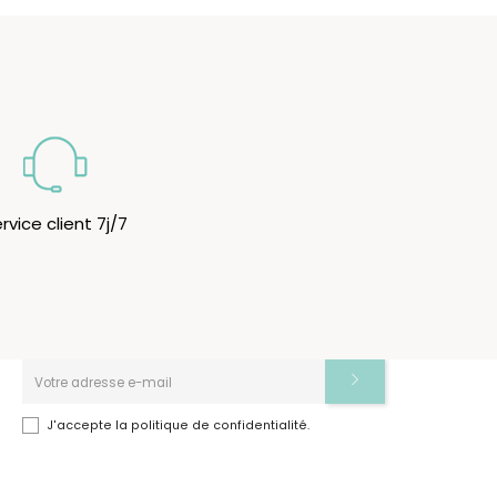
rvice client 7j/7
Newsletter
Inscrivez-vous à notre Newsletter pour rester
informé(e) des dernières promo et nouveautés.
J'accepte la politique de confidentialité.