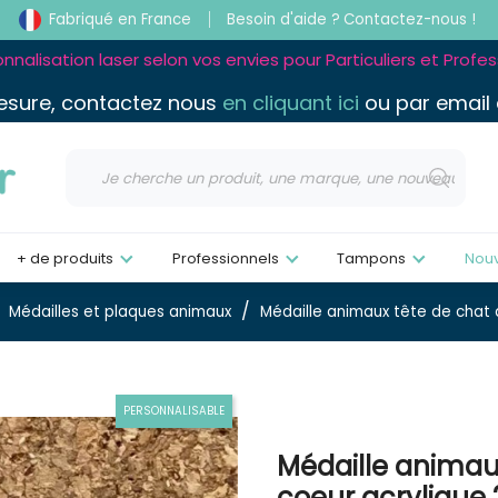
Fabriqué en France
Besoin d'aide ?
Contactez-nous !
nnalisation laser selon vos envies pour Particuliers et Profe
esure, contactez nous
en cliquant ici
ou par email
+ de produits
Professionnels
Tampons
Nou
Médailles et plaques animaux
Médaille animaux tête de chat
PERSONNALISABLE
Médaille animau
coeur acryliqu