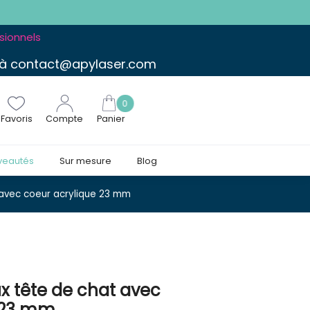
ssionnels
 à contact@apylaser.com
0
Favoris
Compte
Panier
veautés
Sur mesure
Blog
 avec coeur acrylique 23 mm
x tête de chat avec
e 23 mm