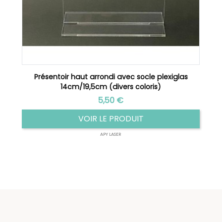
Présentoir haut arrondi avec socle plexiglas
Pr
14cm/19,5cm (divers coloris)
Prix
5,50 €
VOIR LE PRODUIT
APY LASER