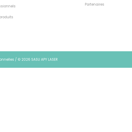
Partenaires
ssionnels
produits
sonnelles
/
© 2026 SASU APY LASER