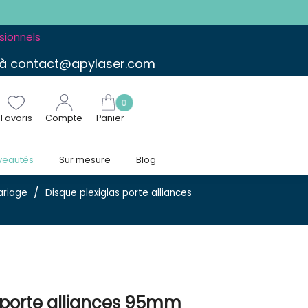
ssionnels
 à contact@apylaser.com
0
Favoris
Compte
Panier
veautés
Sur mesure
Blog
riage
Disque plexiglas porte alliances
s porte alliances 95mm