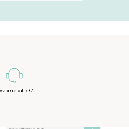
rvice client 7j/7
Newsletter
Inscrivez-vous à notre Newsletter pour rester
informé(e) des dernières promo et nouveautés.