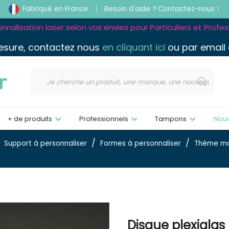
Fabriqué en France
Besoin d'aide ?
Contactez-nous !
nnalisation laser selon vos envies pour Particuliers et Profe
esure, contactez nous
en cliquant ici
ou par email
+ de produits
Professionnels
Tampons
Nou
Support à personnaliser
Formes à personnaliser
Thème ma
Disque plexigla