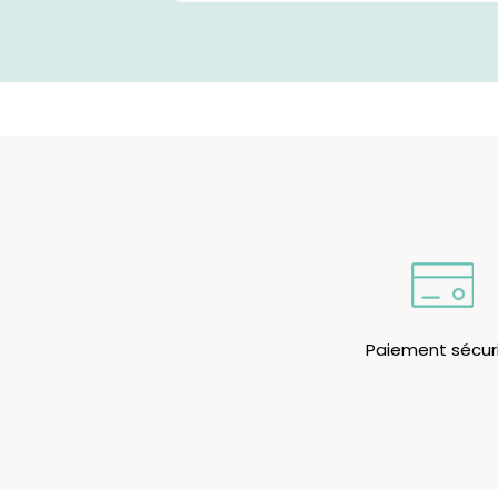
Paiement sécur
Men
À per
Nos c